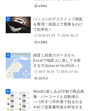
49126
パソコンのデスクトップ画面
を整理！画面上で業務をわけ
て効率化！
2015.03.09
2026.06.13
43284
緯度と経度のデータから
Excelで地図上に表して分析
する方法(excel Ver2016～)
2017.10.01
2026.07.04
36743
Wordの差し込み印刷で商品画
像・バーコードも自動挿入
──1件ずつ手作業で貼るのを
やめて提案書作成を時短する