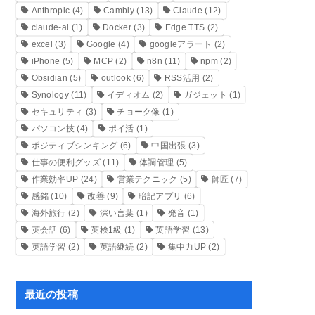
Anthropic
(4)
Cambly
(13)
Claude
(12)
claude-ai
(1)
Docker
(3)
Edge TTS
(2)
excel
(3)
Google
(4)
googleアラート
(2)
iPhone
(5)
MCP
(2)
n8n
(11)
npm
(2)
Obsidian
(5)
outlook
(6)
RSS活用
(2)
Synology
(11)
イディオム
(2)
ガジェット
(1)
セキュリティ
(3)
チョーク像
(1)
パソコン技
(4)
ポイ活
(1)
ポジティブシンキング
(6)
中国出張
(3)
仕事の便利グッズ
(11)
体調管理
(5)
作業効率UP
(24)
営業テクニック
(5)
師匠
(7)
感銘
(10)
改善
(9)
暗記アプリ
(6)
海外旅行
(2)
深い言葉
(1)
発音
(1)
英会話
(6)
英検1級
(1)
英語学習
(13)
英語学習
(2)
英語継続
(2)
集中力UP
(2)
最近の投稿