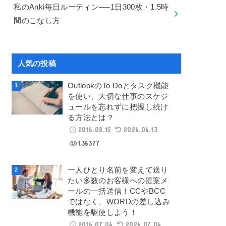
私のAnki毎日ルーティン──1日300枚・1.5時
間のこなし方
人気の投稿
OutlookのTo Doとタスク機能
を使い、大切な仕事のスケジ
ュールを忘れずに把握し続け
る方法とは？
2016.08.15
2026.06.13
136377
一人ひとり名前を変えて送り
たい多数のお客様への提案メ
ールの一括送信！CCやBCC
ではなく、WORDの差し込み
機能を駆使しよう！
2016.07.04
2026.07.04