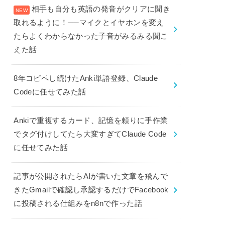
相手も自分も英語の発音がクリアに聞き
取れるように！──マイクとイヤホンを変え
たらよくわからなかった子音がみるみる聞こ
えた話
8年コピペし続けたAnki単語登録、Claude
Codeに任せてみた話
Ankiで重複するカード、記憶を頼りに手作業
でタグ付けしてたら大変すぎてClaude Code
に任せてみた話
記事が公開されたらAIが書いた文章を飛んで
きたGmailで確認し承認するだけでFacebook
に投稿される仕組みをn8nで作った話