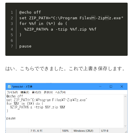
@echo off

set ZIP_PATH="C:\Program Files-Zipz.exe"

for %%f in (%*) do (

  %ZIP_PATH% a -tzip %%f.zip %%f

)

pause
はい、こちらでできました。これで上書き保存します。