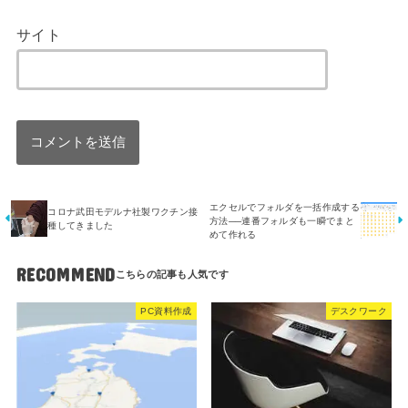
サイト
エクセルでフォルダを一括作成する
コロナ武田モデルナ社製ワクチン接
方法──連番フォルダも一瞬でまと
種してきました
めて作れる
RECOMMEND
PC資料作成
デスクワーク