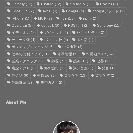
Cambly
(13)
Claude
(12)
claude-ai
(1)
Docker
(3)
Edge TTS
(2)
excel
(3)
Google
(4)
googleアラート
(2)
iPhone
(5)
MCP
(2)
n8n
(11)
npm
(2)
Obsidian
(5)
outlook
(6)
RSS活用
(2)
Synology
(11)
イディオム
(2)
ガジェット
(1)
セキュリティ
(3)
チョーク像
(1)
パソコン技
(4)
ポイ活
(1)
ポジティブシンキング
(6)
中国出張
(3)
仕事の便利グッズ
(11)
体調管理
(5)
作業効率UP
(24)
営業テクニック
(5)
師匠
(7)
感銘
(10)
改善
(9)
暗記アプリ
(6)
海外旅行
(2)
深い言葉
(1)
発音
(1)
英会話
(6)
英検1級
(1)
英語学習
(13)
英語学習
(2)
英語継続
(2)
集中力UP
(2)
About Me