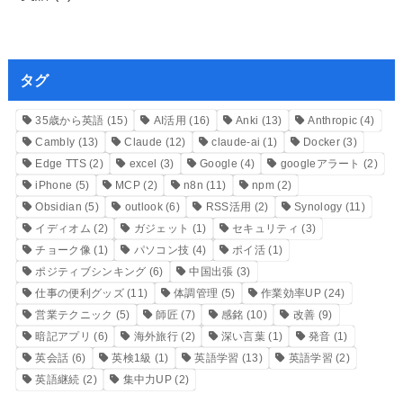
タグ
35歳から英語
(15)
AI活用
(16)
Anki
(13)
Anthropic
(4)
Cambly
(13)
Claude
(12)
claude-ai
(1)
Docker
(3)
Edge TTS
(2)
excel
(3)
Google
(4)
googleアラート
(2)
iPhone
(5)
MCP
(2)
n8n
(11)
npm
(2)
Obsidian
(5)
outlook
(6)
RSS活用
(2)
Synology
(11)
イディオム
(2)
ガジェット
(1)
セキュリティ
(3)
チョーク像
(1)
パソコン技
(4)
ポイ活
(1)
ポジティブシンキング
(6)
中国出張
(3)
仕事の便利グッズ
(11)
体調管理
(5)
作業効率UP
(24)
営業テクニック
(5)
師匠
(7)
感銘
(10)
改善
(9)
暗記アプリ
(6)
海外旅行
(2)
深い言葉
(1)
発音
(1)
英会話
(6)
英検1級
(1)
英語学習
(13)
英語学習
(2)
英語継続
(2)
集中力UP
(2)