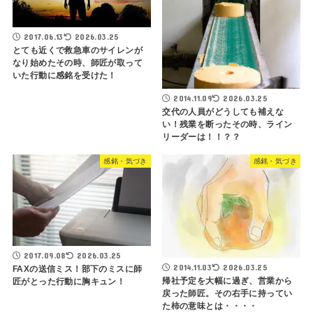
2017.06.13
2026.03.25
とても近くで救急車のサイレンが
なり始めたその時、師匠が取って
いた行動に感銘を受けた！
2014.11.09
2026.03.25
交代の人員がどうしても補えな
い！残業を断ったその時、ライン
リーダーは！！？？
感銘・気づき
感銘・気づき
2017.09.08
2026.03.25
2014.11.03
2026.03.25
FAXの送信ミス！部下のミスに師
帰社予定を大幅に過ぎ、営業から
匠がとった行動に胸キュン！
戻った師匠。その右手に持ってい
た柿の意味とは・・・・