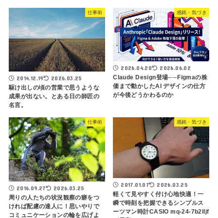
仕事術
感銘・気づき
2026.04.20
2026.06.02
Claude Design登場──Figmaの株
2014.12.19
2026.03.25
価まで動かしたAI デザインの仕方
駆け出しの頃の営業で思うような
が今後どうかわるのか
成果が出ない。とある日の師匠の
名言。
仕事術
感銘・気づき
2017.01.07
2026.03.25
2016.09.27
2026.03.25
軽くて見やすく付け心地快適！一
周りの人たちの状況観察の癖をつ
瞬で時刻を把握できるシンプルス
ければ配慮の達人に！思いやりで
ーツマン時計CASIO mq-24-7b2lljf
コミュニケーションの輪を広げよ