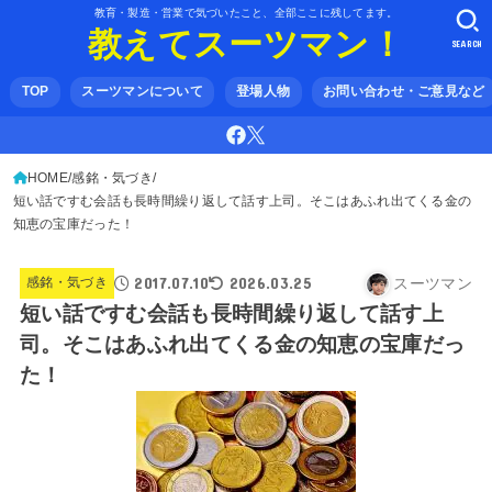
教育・製造・営業で気づいたこと、全部ここに残してます。
教えてスーツマン！
SEARCH
TOP
スーツマンについて
登場人物
お問い合わせ・ご意見など
HOME
感銘・気づき
短い話ですむ会話も長時間繰り返して話す上司。そこはあふれ出てくる金の
知恵の宝庫だった！
2017.07.10
2026.03.25
スーツマン
感銘・気づき
短い話ですむ会話も長時間繰り返して話す上
司。そこはあふれ出てくる金の知恵の宝庫だっ
た！