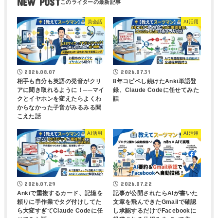
NEW POST
英会話
AI活用
2026.08.07
2026.07.31
相手も自分も英語の発音がクリ
8年コピペし続けたAnki単語登
アに聞き取れるように！──マイ
録、Claude Codeに任せてみた
クとイヤホンを変えたらよくわ
話
からなかった子音がみるみる聞
こえた話
AI活用
AI活用
2026.07.29
2026.07.22
Ankiで重複するカード、記憶を
記事が公開されたらAIが書いた
頼りに手作業でタグ付けしてた
文章を飛んできたGmailで確認
ら大変すぎてClaude Codeに任
し承認するだけでFacebookに