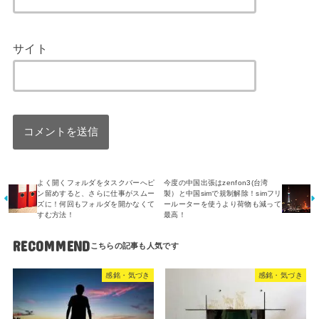
サイト
よく開くフォルダをタスクバーへピ
今度の中国出張はzenfon3(台湾
ン留めすると、さらに仕事がスムー
製）と中国simで規制解除！simフリ
ズに！何回もフォルダを開かなくて
ールーターを使うより荷物も減って
すむ方法！
最高！
RECOMMEND
感銘・気づき
感銘・気づき