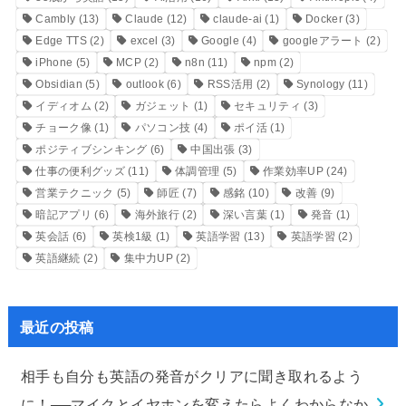
Cambly
(13)
Claude
(12)
claude-ai
(1)
Docker
(3)
Edge TTS
(2)
excel
(3)
Google
(4)
googleアラート
(2)
iPhone
(5)
MCP
(2)
n8n
(11)
npm
(2)
Obsidian
(5)
outlook
(6)
RSS活用
(2)
Synology
(11)
イディオム
(2)
ガジェット
(1)
セキュリティ
(3)
チョーク像
(1)
パソコン技
(4)
ポイ活
(1)
ポジティブシンキング
(6)
中国出張
(3)
仕事の便利グッズ
(11)
体調管理
(5)
作業効率UP
(24)
営業テクニック
(5)
師匠
(7)
感銘
(10)
改善
(9)
暗記アプリ
(6)
海外旅行
(2)
深い言葉
(1)
発音
(1)
英会話
(6)
英検1級
(1)
英語学習
(13)
英語学習
(2)
英語継続
(2)
集中力UP
(2)
最近の投稿
相手も自分も英語の発音がクリアに聞き取れるよう
に！──マイクとイヤホンを変えたらよくわからなか