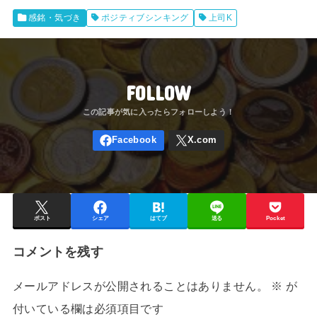
感銘・気づき
ポジティブシンキング
上司K
FOLLOW
ポスト
シェア
はてブ
送る
Pocket
コメントを残す
メールアドレスが公開されることはありません。
※
が
付いている欄は必須項目です