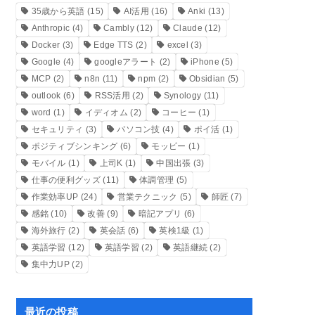
35歳から英語
(15)
AI活用
(16)
Anki
(13)
Anthropic
(4)
Cambly
(12)
Claude
(12)
Docker
(3)
Edge TTS
(2)
excel
(3)
Google
(4)
googleアラート
(2)
iPhone
(5)
MCP
(2)
n8n
(11)
npm
(2)
Obsidian
(5)
outlook
(6)
RSS活用
(2)
Synology
(11)
word
(1)
イディオム
(2)
コーヒー
(1)
セキュリティ
(3)
パソコン技
(4)
ポイ活
(1)
ポジティブシンキング
(6)
モッピー
(1)
モバイル
(1)
上司K
(1)
中国出張
(3)
仕事の便利グッズ
(11)
体調管理
(5)
作業効率UP
(24)
営業テクニック
(5)
師匠
(7)
感銘
(10)
改善
(9)
暗記アプリ
(6)
海外旅行
(2)
英会話
(6)
英検1級
(1)
英語学習
(12)
英語学習
(2)
英語継続
(2)
集中力UP
(2)
最近の投稿