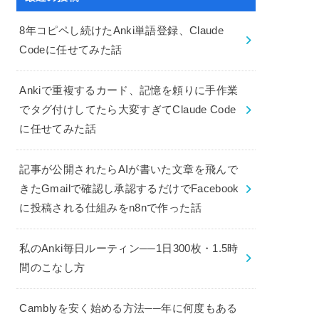
8年コピペし続けたAnki単語登録、Claude
Codeに任せてみた話
Ankiで重複するカード、記憶を頼りに手作業
でタグ付けしてたら大変すぎてClaude Code
に任せてみた話
記事が公開されたらAIが書いた文章を飛んで
きたGmailで確認し承認するだけでFacebook
に投稿される仕組みをn8nで作った話
私のAnki毎日ルーティン──1日300枚・1.5時
間のこなし方
Camblyを安く始める方法──年に何度もある