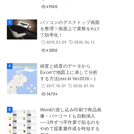
49100
パソコンのデスクトップ画面
を整理！画面上で業務をわけ
て効率化！
2015.03.09
2026.06.13
43250
緯度と経度のデータから
Excelで地図上に表して分析
する方法(excel Ver2016～)
2017.10.01
2026.07.04
36724
Wordの差し込み印刷で商品画
像・バーコードも自動挿入
──1件ずつ手作業で貼るのを
やめて提案書作成を時短する