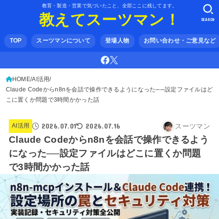
教育・製造・営業で気づいたこと、全部ここに残してます。
教えてスーツマン！
SEARCH
TOP
スーツマンについて
登場人物
お問い合わせ・ご意見など
HOME
AI活用
Claude Codeからn8nを会話で操作できるようになった──設定ファイルはど
こに置くか問題で3時間かかった話
2026.07.01
2026.07.16
スーツマン
AI活用
Claude Codeからn8nを会話で操作できるよう
になった──設定ファイルはどこに置くか問題
で3時間かかった話