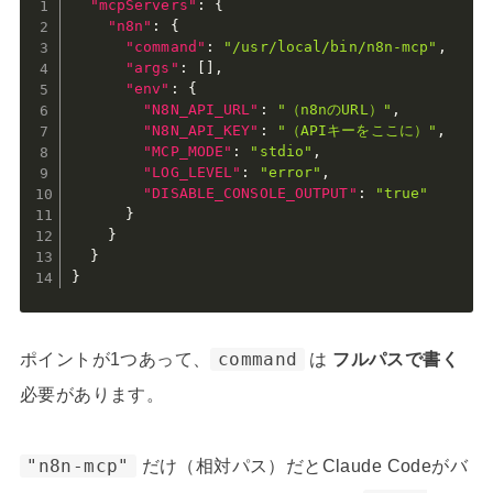
"mcpServers"
:
{
"n8n"
:
{
"command"
:
"/usr/local/bin/n8n-mcp"
,
"args"
:
[
]
,
"env"
:
{
"N8N_API_URL"
:
"（n8nのURL）"
,
"N8N_API_KEY"
:
"（APIキーをここに）"
,
"MCP_MODE"
:
"stdio"
,
"LOG_LEVEL"
:
"error"
,
"DISABLE_CONSOLE_OUTPUT"
:
"true"
}
}
}
}
ポイントが1つあって、
command
は
フルパスで書く
必要があります。
"n8n-mcp"
だけ（相対パス）だとClaude Codeがバ