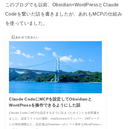
このブログでも以前、Obsidian×WordPressとClaude
Codeを繋いだ話を書きましたが、あれもMCPの仕組み
を使っていました。
あわせて読みたい
Claude CodeにMCPを設定してObsidianと
WordPressを操作できるようにした話
Claude CodeにMCPを設定するまでに詰まったポイントを全部書き
ました。設定ファイルの場所、mcpServersのラッパー、JWTトーク
ンの有効期限など。設定後はObsidianへのノート保存もWordPressへ