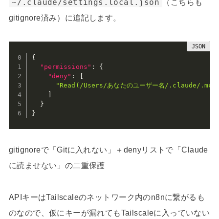
~/.claude/settings.local.json
（こちらも
gitignore済み）に追記します。
{
"permissions"
:
{
"deny"
:
[
"Read(/Users/あなたのユーザー名/.claude/.mcp.
]
}
}
gitignoreで「Gitに入れない」＋denyリストで「Claude
に読ませない」の二重保護
APIキーはTailscaleのネットワーク内のn8nに繋がるも
のなので、仮にキーが漏れてもTailscaleに入っていない