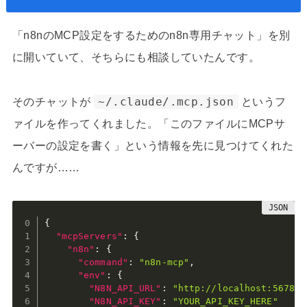
「n8nのMCP設定をするためのn8n専用チャット」を別
に開いていて、そちらにも相談していたんです。
そのチャットが
~/.claude/.mcp.json
というフ
ァイルを作ってくれました。「このファイルにMCPサ
ーバーの設定を書く」という情報を先に見つけてくれた
んですが……
{
"mcpServers"
:
{
"n8n"
:
{
"command"
:
"n8n-mcp"
,
"env"
:
{
"N8N_API_URL"
:
"http://localhost:5678"
,
"N8N_API_KEY"
:
"YOUR_API_KEY_HERE"