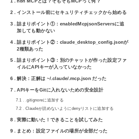
1
n8n MCPとは？そもそもMCPって何？
2
インストール前にセキュリティチェックから始める
3
詰まりポイント①：enabledMcpjsonServersに追
加しても動かない
4
詰まりポイント②：claude_desktop_config.jsonが
2種類あった
5
詰まりポイント③：別のチャットが作った設定ファ
イルにAPIキーが入っていなかった
6
解決：正解は ~/.claude/.mcp.json だった
7
APIキーをGitに入れないための安全設計
7.1
.gitignoreに追加する
7.2
Claudeが読めないようにdenyリストに追加する
8
実際に動いた！できることを試してみた
9
まとめ：設定ファイルの場所が全部だった