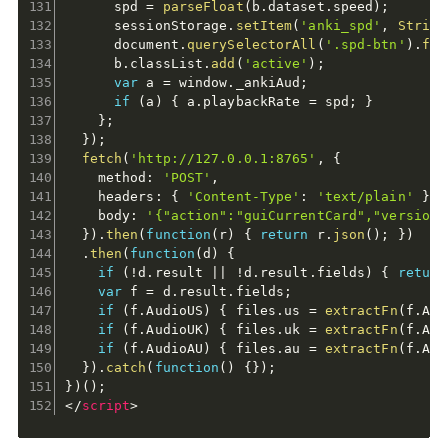
      spd 
=
parseFloat
(
b
.
dataset
.
speed
)
;
      sessionStorage
.
setItem
(
'anki_spd'
,
String
      document
.
querySelectorAll
(
'.spd-btn'
)
.
for
      b
.
classList
.
add
(
'active'
)
;
var
 a 
=
 window
.
_ankiAud
;
if
(
a
)
{
 a
.
playbackRate 
=
 spd
;
}
}
;
}
)
;
fetch
(
'http://127.0.0.1:8765'
,
{
    method
:
'POST'
,
    headers
:
{
'Content-Type'
:
'text/plain'
}
,
    body
:
'{"action":"guiCurrentCard","version"
}
)
.
then
(
function
(
r
)
{
return
 r
.
json
(
)
;
}
)
.
then
(
function
(
d
)
{
if
(
!
d
.
result 
||
!
d
.
result
.
fields
)
{
return
var
 f 
=
 d
.
result
.
fields
;
if
(
f
.
AudioUS
)
{
 files
.
us 
=
extractFn
(
f
.
Aud
if
(
f
.
AudioUK
)
{
 files
.
uk 
=
extractFn
(
f
.
Aud
if
(
f
.
AudioAU
)
{
 files
.
au 
=
extractFn
(
f
.
Aud
}
)
.
catch
(
function
(
)
{
}
)
;
}
)
(
)
;
</
script
>