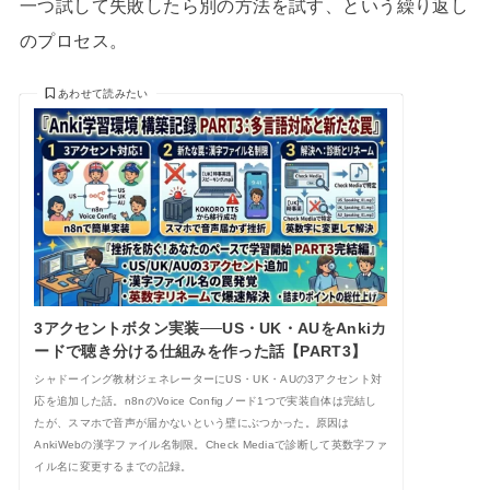
一つ試して失敗したら別の方法を試す、という繰り返し
のプロセス。
あわせて読みたい
3アクセントボタン実装──US・UK・AUをAnkiカ
ードで聴き分ける仕組みを作った話【PART3】
シャドーイング教材ジェネレーターにUS・UK・AUの3アクセント対
応を追加した話。n8nのVoice Configノード1つで実装自体は完結し
たが、スマホで音声が届かないという壁にぶつかった。原因は
AnkiWebの漢字ファイル名制限。Check Mediaで診断して英数字ファ
イル名に変更するまでの記録。