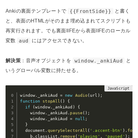
Ankiの裏面テンプレートで
{{FrontSide}}
と書く
と、表面のHTMLがそのまま埋め込まれてスクリプトも
再実行されます。でも裏面IIFEから表面IIFEのローカル
変数
aud
にはアクセスできない。
解決策
：音声オブジェクトを
window._ankiAud
と
いうグローバル変数に持たせる。
window
.
_ankiAud 
=
new
Audio
(
url
)
;
function
stopAll
(
)
{
if
(
window
.
_ankiAud
)
{
    window
.
_ankiAud
.
pause
(
)
;
    window
.
_ankiAud 
=
null
;
}
  document
.
querySelectorAll
(
'.accent-btn'
)
.
forE
    b
.
classList
.
remove
(
'playing'
,
'paused'
)
;