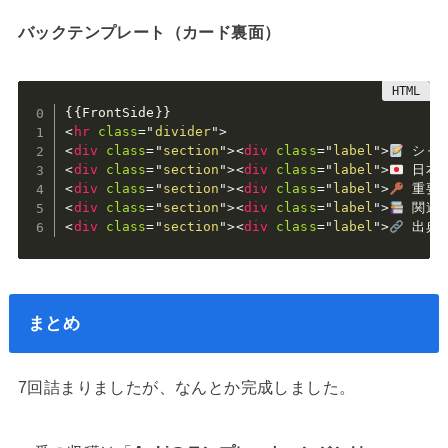
バックテンプレート（カード裏面）
<
hr
class
=
"
divider
"
>
<
div
class
=
"
section
"
>
<
div
class
=
"
label
"
>
 シャ
<
div
class
=
"
section
"
>
<
div
class
=
"
label
"
>
 日本
<
div
class
=
"
section
"
>
<
div
class
=
"
label
"
>
 重要
<
div
class
=
"
section
"
>
<
div
class
=
"
label
"
>
 関連
<
div
class
=
"
section
"
>
<
div
class
=
"
label
"
>
 出典
<
まとめ
7回詰まりましたが、なんとか完成しました。