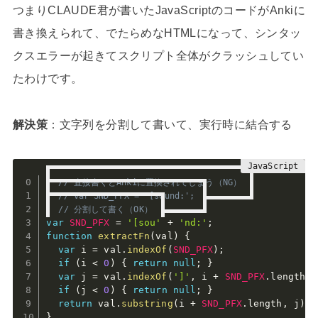
つまりCLAUDE君が書いたJavaScriptのコードがAnkiに
書き換えられて、でたらめなHTMLになって、シンタッ
クスエラーが起きてスクリプト全体がクラッシュしてい
たわけです。
解決策
：文字列を分割して書いて、実行時に結合する
// 直接書くとAnkiに置換されてしまう（NG）
// var SND_PFX = '[sound:';
// 分割して書く（OK）
var
SND_PFX
=
'[sou'
+
'nd:'
;
function
extractFn
(
val
)
{
var
 i 
=
 val
.
indexOf
(
SND_PFX
)
;
if
(
i 
<
0
)
{
return
null
;
}
var
 j 
=
 val
.
indexOf
(
']'
,
 i 
+
SND_PFX
.
length
)
;
if
(
j 
<
0
)
{
return
null
;
}
return
 val
.
substring
(
i 
+
SND_PFX
.
length
,
 j
)
;
}