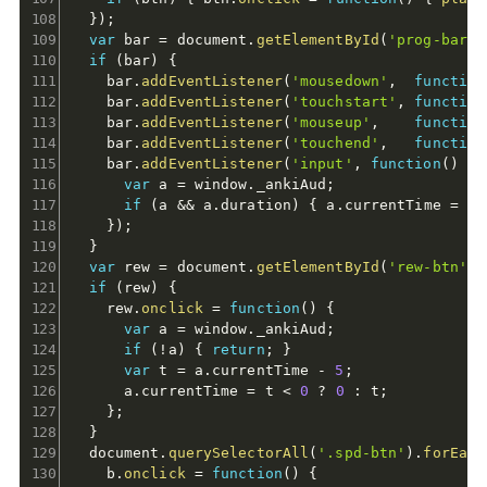
}
)
;
var
 bar 
=
 document
.
getElementById
(
'prog-bar'
)
if
(
bar
)
{
    bar
.
addEventListener
(
'mousedown'
,
function
    bar
.
addEventListener
(
'touchstart'
,
function
    bar
.
addEventListener
(
'mouseup'
,
function
    bar
.
addEventListener
(
'touchend'
,
function
    bar
.
addEventListener
(
'input'
,
function
(
)
{
var
 a 
=
 window
.
_ankiAud
;
if
(
a 
&&
 a
.
duration
)
{
 a
.
currentTime 
=
 a
.
}
)
;
}
var
 rew 
=
 document
.
getElementById
(
'rew-btn'
)
;
if
(
rew
)
{
    rew
.
onclick
=
function
(
)
{
var
 a 
=
 window
.
_ankiAud
;
if
(
!
a
)
{
return
;
}
var
 t 
=
 a
.
currentTime 
-
5
;
      a
.
currentTime 
=
 t 
<
0
?
0
:
 t
;
}
;
}
  document
.
querySelectorAll
(
'.spd-btn'
)
.
forEach
    b
.
onclick
=
function
(
)
{