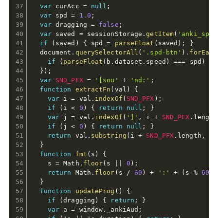
var
 curAcc 
=
null
;
var
 spd 
=
1.0
;
var
 dragging 
=
false
;
var
 saved 
=
 sessionStorage
.
getItem
(
'anki_spd'
if
(
saved
)
{
 spd 
=
parseFloat
(
saved
)
;
}
  document
.
querySelectorAll
(
'.spd-btn'
)
.
forEach
if
(
parseFloat
(
b
.
dataset
.
speed
)
===
 spd
)
{
 
}
)
;
var
SND_PFX
=
'[sou'
+
'nd:'
;
function
extractFn
(
val
)
{
var
 i 
=
 val
.
indexOf
(
SND_PFX
)
;
if
(
i 
<
0
)
{
return
null
;
}
var
 j 
=
 val
.
indexOf
(
']'
,
 i 
+
SND_PFX
.
length
if
(
j 
<
0
)
{
return
null
;
}
return
 val
.
substring
(
i 
+
SND_PFX
.
length
,
 j
)
}
function
fmt
(
s
)
{
    s 
=
 Math
.
floor
(
s 
||
0
)
;
return
 Math
.
floor
(
s 
/
60
)
+
':'
+
(
s 
%
60
<
}
function
updateProg
(
)
{
if
(
dragging
)
{
return
;
}
var
 a 
=
 window
.
_ankiAud
;