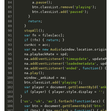
        a
.
pause
(
)
;
        btn
.
classList
.
remove
(
'playing'
)
;
        btn
.
classList
.
add
(
'paused'
)
;
}
return
;
}
stopAll
(
)
;
var
 fn 
=
 files
[
acc
]
;
if
(
!
fn
)
{
return
;
}
    curAcc 
=
 acc
;
var
 na 
=
new
Audio
(
window
.
location
.
origin 
+
    na
.
playbackRate 
=
 spd
;
    na
.
addEventListener
(
'timeupdate'
,
 updatePro
    na
.
addEventListener
(
'loadedmetadata'
,
 updat
    na
.
addEventListener
(
'ended'
,
function
(
)
{
 b
    na
.
play
(
)
;
    window
.
_ankiAud 
=
 na
;
    btn
.
classList
.
add
(
'playing'
)
;
var
 player 
=
 document
.
getElementById
(
'anki-
if
(
player
)
{
 player
.
style
.
display 
=
''
;
}
}
[
'us'
,
'uk'
,
'au'
]
.
forEach
(
function
(
acc
)
{
var
 btn 
=
 document
.
getElementById
(
'btn-'
+
 
if
(
btn
)
{
 btn
.
onclick
=
function
(
)
{
playA