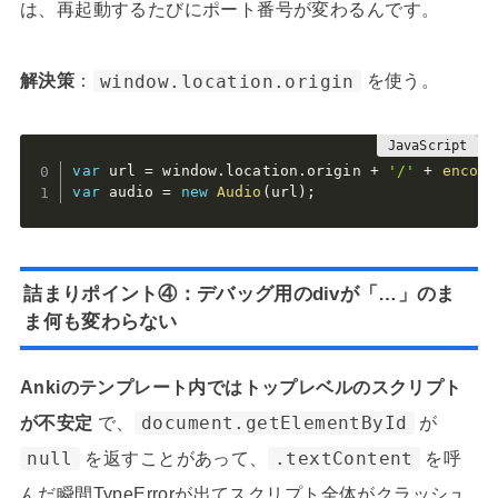
は、再起動するたびにポート番号が変わるんです。
解決策
：
window.location.origin
を使う。
var
 url 
=
 window
.
location
.
origin 
+
'/'
+
encode
var
 audio 
=
new
Audio
(
url
)
;
詰まりポイント④：デバッグ用のdivが「…」のま
ま何も変わらない
Ankiのテンプレート内ではトップレベルのスクリプト
が不安定
で、
document.getElementById
が
null
を返すことがあって、
.textContent
を呼
んだ瞬間TypeErrorが出てスクリプト全体がクラッシュ