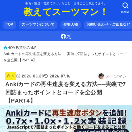
教育・製造・営業で気づいたこと、全部ここに残してます。
教えてスーツマン！
SEARCH
TOP
スーツマンについて
登場人物
お問い合わせ・ご意見など
HOME
英語
Anki
Ankiカードの再生速度を変える方法──実装で7回詰まったポイントとコード
を全公開【PART4】
2026.06.29
2026.07.16
スーツマン
Anki
Ankiカードの再生速度を変える方法──実装で7
回詰まったポイントとコードを全公開
【PART4】