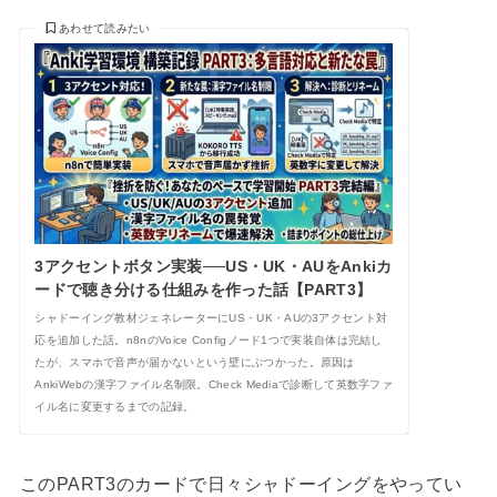
あわせて読みたい
3アクセントボタン実装──US・UK・AUをAnkiカ
ードで聴き分ける仕組みを作った話【PART3】
シャドーイング教材ジェネレーターにUS・UK・AUの3アクセント対
応を追加した話。n8nのVoice Configノード1つで実装自体は完結し
たが、スマホで音声が届かないという壁にぶつかった。原因は
AnkiWebの漢字ファイル名制限。Check Mediaで診断して英数字ファ
イル名に変更するまでの記録。
このPART3のカードで日々シャドーイングをやってい