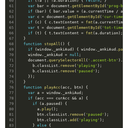
if
(
!
a 
||
!
a
.
duration
)
{
return
;
}
var
 bar 
=
 document
.
getElementById
(
'prog-bar
if
(
bar
)
{
 bar
.
value 
=
(
a
.
currentTime 
/
 a
.
d
var
 c 
=
 document
.
getElementById
(
'cur-time'
)
if
(
c
)
{
 c
.
textContent 
=
fmt
(
a
.
currentTime
)
var
 t 
=
 document
.
getElementById
(
'tot-time'
)
if
(
t
)
{
 t
.
textContent 
=
fmt
(
a
.
duration
)
;
}
}
function
stopAll
(
)
{
if
(
window
.
_ankiAud
)
{
 window
.
_ankiAud
.
paus
    window
.
_ankiAud 
=
null
;
    document
.
querySelectorAll
(
'.accent-btn'
)
.
fo
      b
.
classList
.
remove
(
'playing'
)
;
      b
.
classList
.
remove
(
'paused'
)
;
}
)
;
}
function
playAcc
(
acc
,
 btn
)
{
var
 a 
=
 window
.
_ankiAud
;
if
(
acc 
===
 curAcc 
&&
 a
)
{
if
(
a
.
paused
)
{
        a
.
play
(
)
;
        btn
.
classList
.
remove
(
'paused'
)
;
        btn
.
classList
.
add
(
'playing'
)
;
}
else
{