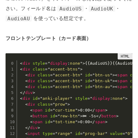
さい。フィールド名は
AudioUS
・
AudioUK
・
AudioAU
を使っている想定です。
フロントテンプレート（カード表面）
<
div
style
="
display
:
none
"
>
{{AudioUS}}{{AudioUK}
<
div
class
=
"
accent-btns
"
>
<
div
class
=
"
accent-btn
"
id
=
"
btn-us
"
>
<
span
cla
<
div
class
=
"
accent-btn
"
id
=
"
btn-uk
"
>
<
span
cla
<
div
class
=
"
accent-btn
"
id
=
"
btn-au
"
>
<
span
cla
</
div
>
<
div
id
=
"
anki-player
"
style
="
display
:
none
"
>
<
div
class
=
"
prow
"
>
<
span
id
=
"
cur-time
"
>
0:00
</
span
>
<
button
id
=
"
rew-btn
"
>
⏮ -5s
</
button
>
<
span
id
=
"
tot-time
"
>
0:00
</
span
>
</
div
>
<
input
type
=
"
range
"
id
=
"
prog-bar
"
value
=
"
0
"
m