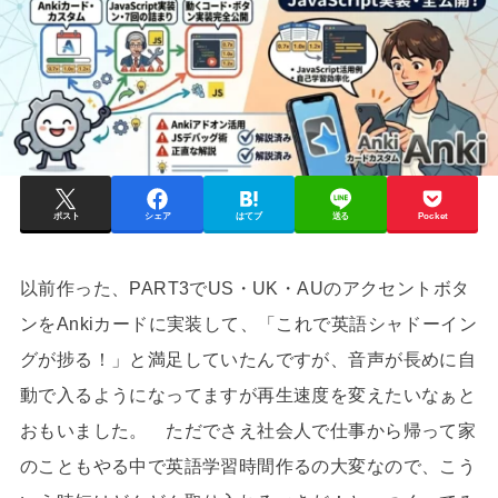
ポスト
シェア
はてブ
送る
Pocket
以前作った、PART3でUS・UK・AUのアクセントボタ
ンをAnkiカードに実装して、「これで英語シャドーイン
グが捗る！」と満足していたんですが、音声が長めに自
動で入るようになってますが再生速度を変えたいなぁと
おもいました。 ただでさえ社会人で仕事から帰って家
のこともやる中で英語学習時間作るの大変なので、こう