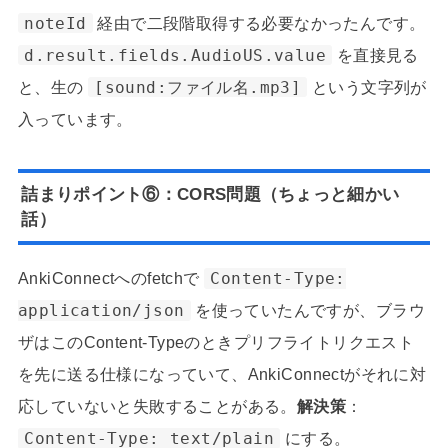
noteId
経由で二段階取得する必要なかったんです。
d.result.fields.AudioUS.value
を直接見る
と、生の
[sound:ファイル名.mp3]
という文字列が
入っています。
詰まりポイント⑥：CORS問題（ちょっと細かい
話）
AnkiConnectへのfetchで
Content-Type:
application/json
を使っていたんですが、ブラウ
ザはこのContent-Typeのときプリフライトリクエスト
を先に送る仕様になっていて、AnkiConnectがそれに対
応していないと失敗することがある。
解決策
：
Content-Type: text/plain
にする。