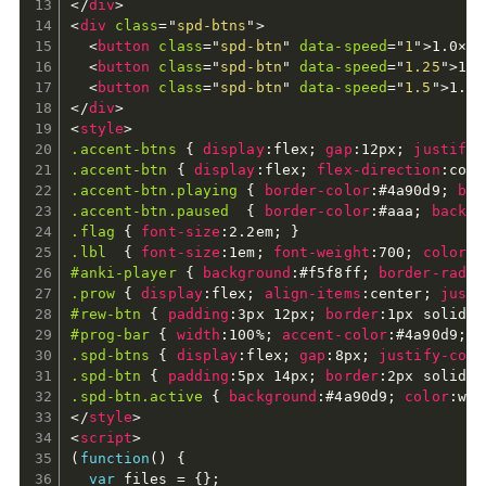
</
div
>
<
div
class
=
"
spd-btns
"
>
<
button
class
=
"
spd-btn
"
data-speed
=
"
1
"
>
1.0×
</
<
button
class
=
"
spd-btn
"
data-speed
=
"
1.25
"
>
1.2
<
button
class
=
"
spd-btn
"
data-speed
=
"
1.5
"
>
1.5×
</
div
>
<
style
>
.accent-btns
{
display
:
flex
;
gap
:
12px
;
justify-
.accent-btn
{
display
:
flex
;
flex-direction
:
colu
.accent-btn.playing
{
border-color
:
#4a90d9
;
bac
.accent-btn.paused
{
border-color
:
#aaa
;
backgr
.flag
{
font-size
:
2.2em
;
}
.lbl
{
font-size
:
1em
;
font-weight
:
700
;
color
:
#
#anki-player
{
background
:
#f5f8ff
;
border-radiu
.prow
{
display
:
flex
;
align-items
:
center
;
justi
#rew-btn
{
padding
:
3px 12px
;
border
:
1px solid #
#prog-bar
{
width
:
100%
;
accent-color
:
#4a90d9
;
c
.spd-btns
{
display
:
flex
;
gap
:
8px
;
justify-cont
.spd-btn
{
padding
:
5px 14px
;
border
:
2px solid #
.spd-btn.active
{
background
:
#4a90d9
;
color
:
whi
</
style
>
<
script
>
(
function
(
)
{
var
 files 
=
{
}
;