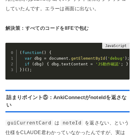
していたんです。エラーは画面に出ない。
解決策：すべてのコードをIIFEで包む
(
function
(
)
{
var
 dbg 
=
 document
.
getElementById
(
'debug'
)
;
if
(
dbg
)
{
 dbg
.
textContent 
=
'JS動作確認'
;
}
}
)
(
)
;
詰まりポイント⑤：AnkiConnectがnoteIdを返さな
い
guiCurrentCard
は
noteId
を返さない、という
仕様をCLAUDE君わかっていなかったんですが、実は