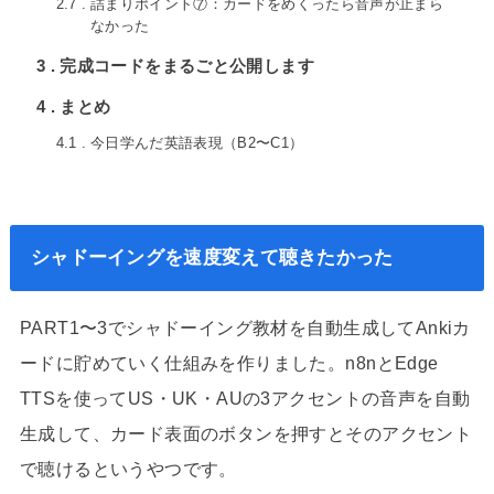
2.7
詰まりポイント⑦：カードをめくったら音声が止まら
なかった
3
完成コードをまるごと公開します
4
まとめ
4.1
今日学んだ英語表現（B2〜C1）
シャドーイングを速度変えて聴きたかった
PART1〜3でシャドーイング教材を自動生成してAnkiカ
ードに貯めていく仕組みを作りました。n8nとEdge
TTSを使ってUS・UK・AUの3アクセントの音声を自動
生成して、カード表面のボタンを押すとそのアクセント
で聴けるというやつです。