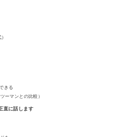
式）
加できる
ンツーマンとの比較）
正直に話します
る