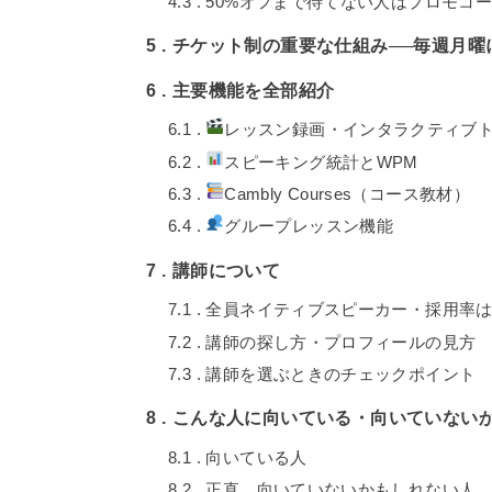
4.3
50%オフまで待てない人はプロモコ
5
チケット制の重要な仕組み──毎週月曜
6
主要機能を全部紹介
6.1
レッスン録画・インタラクティブ
6.2
スピーキング統計とWPM
6.3
Cambly Courses（コース教材）
6.4
グループレッスン機能
7
講師について
7.1
全員ネイティブスピーカー・採用率
7.2
講師の探し方・プロフィールの見方
7.3
講師を選ぶときのチェックポイント
8
こんな人に向いている・向いていない
8.1
向いている人
8.2
正直、向いていないかもしれない人