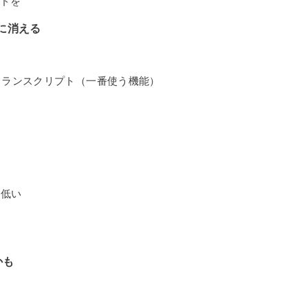
ードを
に消える
トランスクリプト（一番使う機能）
は低い
かも