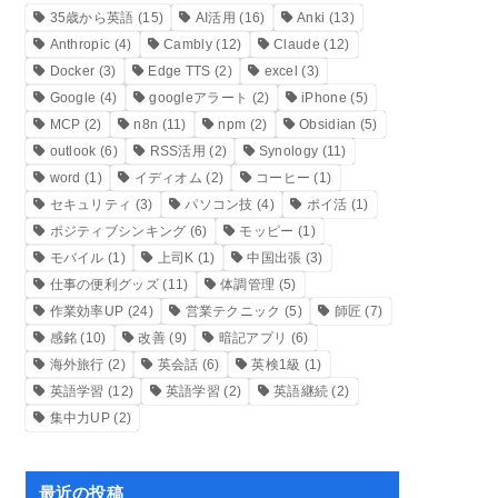
35歳から英語
(15)
AI活用
(16)
Anki
(13)
Anthropic
(4)
Cambly
(12)
Claude
(12)
Docker
(3)
Edge TTS
(2)
excel
(3)
Google
(4)
googleアラート
(2)
iPhone
(5)
MCP
(2)
n8n
(11)
npm
(2)
Obsidian
(5)
outlook
(6)
RSS活用
(2)
Synology
(11)
word
(1)
イディオム
(2)
コーヒー
(1)
セキュリティ
(3)
パソコン技
(4)
ポイ活
(1)
ポジティブシンキング
(6)
モッピー
(1)
モバイル
(1)
上司K
(1)
中国出張
(3)
仕事の便利グッズ
(11)
体調管理
(5)
作業効率UP
(24)
営業テクニック
(5)
師匠
(7)
感銘
(10)
改善
(9)
暗記アプリ
(6)
海外旅行
(2)
英会話
(6)
英検1級
(1)
英語学習
(12)
英語学習
(2)
英語継続
(2)
集中力UP
(2)
最近の投稿