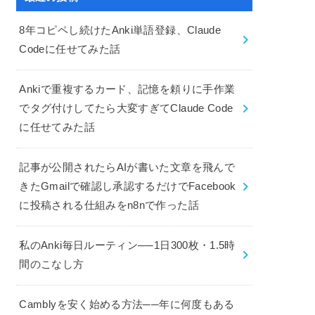
8年コピペし続けたAnki単語登録、Claude
Codeに任せてみた話
Ankiで重複するカード、記憶を頼りに手作業
でタグ付けしてたら大変すぎてClaude Code
に任せてみた話
記事が公開されたらAIが書いた文章を飛んで
きたGmailで確認し承認するだけでFacebook
に投稿される仕組みをn8nで作った話
私のAnki毎日ルーティン──1日300枚・1.5時
間のこなし方
Camblyを安く始める方法──年に何度もある