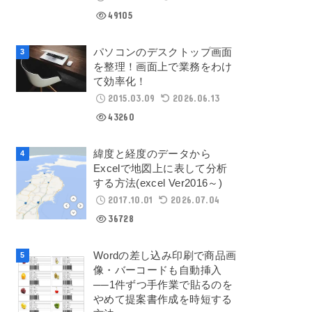
49105
パソコンのデスクトップ画面
を整理！画面上で業務をわけ
て効率化！
2015.03.09
2026.06.13
43260
緯度と経度のデータから
Excelで地図上に表して分析
する方法(excel Ver2016～)
2017.10.01
2026.07.04
36728
Wordの差し込み印刷で商品画
像・バーコードも自動挿入
──1件ずつ手作業で貼るのを
やめて提案書作成を時短する