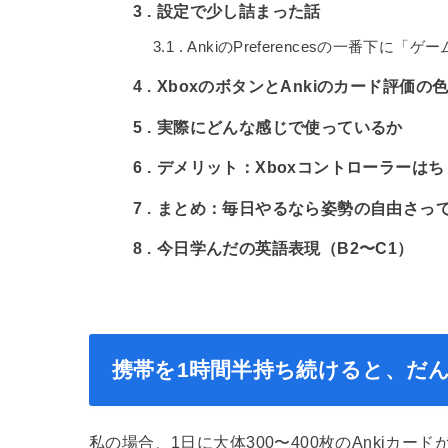
3
設定で少し詰まった話
3.1
AnkiのPreferencesの一番下に「
4
XboxのボタンとAnkiのカード評価の
5
実際にどんな感じで使っているか
6
デメリット：Xboxコントローラーは
7
まとめ：毎日やるなら姿勢の自由さっ
8
今日学んだの英語表現（B2〜C1）
携帯を1時間半持ち続けると、だ
私の場合、1日に大体300〜400枚のAnkiカ