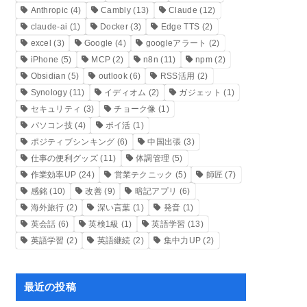
Anthropic
(4)
Cambly
(13)
Claude
(12)
claude-ai
(1)
Docker
(3)
Edge TTS
(2)
excel
(3)
Google
(4)
googleアラート
(2)
iPhone
(5)
MCP
(2)
n8n
(11)
npm
(2)
Obsidian
(5)
outlook
(6)
RSS活用
(2)
Synology
(11)
イディオム
(2)
ガジェット
(1)
セキュリティ
(3)
チョーク像
(1)
パソコン技
(4)
ポイ活
(1)
ポジティブシンキング
(6)
中国出張
(3)
仕事の便利グッズ
(11)
体調管理
(5)
作業効率UP
(24)
営業テクニック
(5)
師匠
(7)
感銘
(10)
改善
(9)
暗記アプリ
(6)
海外旅行
(2)
深い言葉
(1)
発音
(1)
英会話
(6)
英検1級
(1)
英語学習
(13)
英語学習
(2)
英語継続
(2)
集中力UP
(2)
最近の投稿