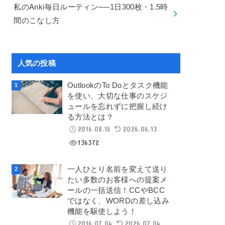
私のAnki毎日ルーティン──1日300枚・1.5時
間のこなし方
人気の投稿
OutlookのTo Doとタスク機能
を使い、大切な仕事のスケジ
ュールを忘れずに把握し続け
る方法とは？
2016.08.15
2026.06.13
136372
一人ひとり名前を変えて送り
たい多数のお客様への提案メ
ールの一括送信！CCやBCC
ではなく、WORDの差し込み
機能を駆使しよう！
2016.07.04
2026.07.04