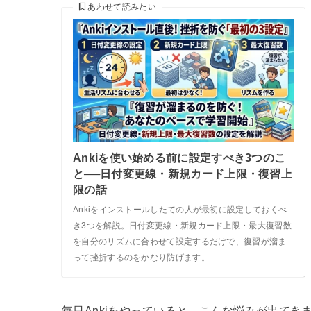
あわせて読みたい
Ankiを使い始める前に設定すべき3つのこ
と──日付変更線・新規カード上限・復習上
限の話
Ankiをインストールしたての人が最初に設定しておくべ
き3つを解説。日付変更線・新規カード上限・最大復習数
を自分のリズムに合わせて設定するだけで、復習が溜ま
って挫折するのをかなり防げます。
毎日Ankiをやっていると、こんな悩みが出てき