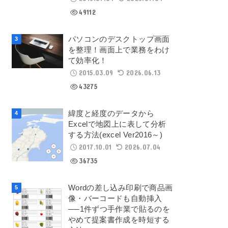
49112
パソコンのデスクトップ画面
を整理！画面上で業務をわけ
て効率化！
2015.03.09
2026.06.13
43275
緯度と経度のデータから
Excelで地図上に表して分析
する方法(excel Ver2016～)
2017.10.01
2026.07.04
36735
Wordの差し込み印刷で商品画
像・バーコードも自動挿入
──1件ずつ手作業で貼るのを
やめて提案書作成を時短する