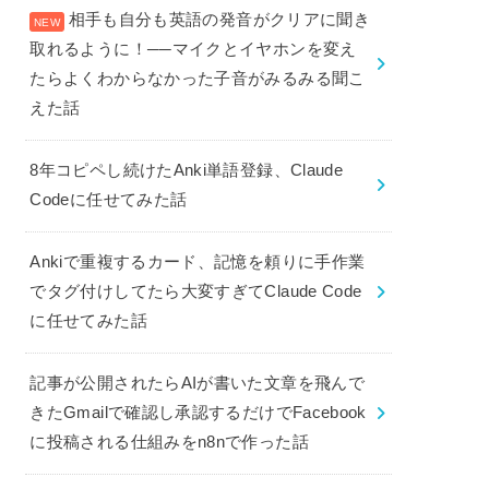
相手も自分も英語の発音がクリアに聞き
取れるように！──マイクとイヤホンを変え
たらよくわからなかった子音がみるみる聞こ
えた話
8年コピペし続けたAnki単語登録、Claude
Codeに任せてみた話
Ankiで重複するカード、記憶を頼りに手作業
でタグ付けしてたら大変すぎてClaude Code
に任せてみた話
記事が公開されたらAIが書いた文章を飛んで
きたGmailで確認し承認するだけでFacebook
に投稿される仕組みをn8nで作った話