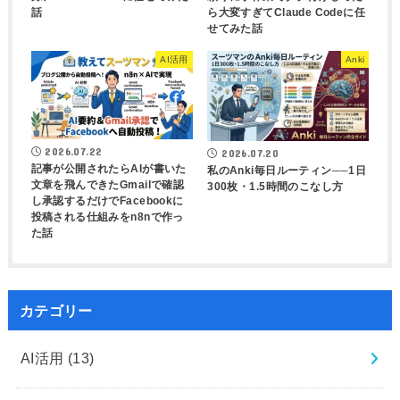
話
ら大変すぎてClaude Codeに任
せてみた話
AI活用
Anki
2026.07.22
2026.07.20
記事が公開されたらAIが書いた
私のAnki毎日ルーティン──1日
文章を飛んできたGmailで確認
300枚・1.5時間のこなし方
し承認するだけでFacebookに
投稿される仕組みをn8nで作っ
た話
カテゴリー
AI活用
(13)