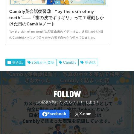
Cambly英会話復習③｜“by the skin of my
teeth”——「歯の皮でギリギリ」って？遅刻しか
けた日のCamblyノート
“by the skin of my teeth”は聖書由来のイディオム。遅刻しかけた日
のCamblyレッスンで習ったその場で自分から使ってみました。
英会話
35歳から英語
Cambly
英会話
FOLLOW