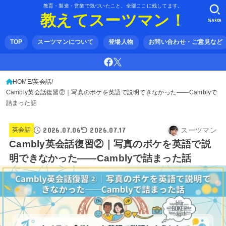
教育・製造・営業で気づいたこと、全部ここに残してます。
教えてスーツマン！
SEARCH
TOP
スーツマンについて
登場人物
お問い合わせ・ご意見など
HOME
英会話
Cambly英会話復習②｜写真のボケを英語で説明できなかった——Camblyで
詰まった話
2026.07.06
2026.07.17
スーツマン
英会話
Cambly英会話復習②｜写真のボケを英語で説
明できなかった——Camblyで詰まった話