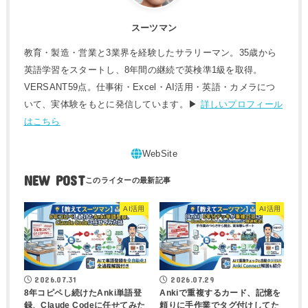
スーツマン
教育・製造・営業と3業界を経験したサラリーマン。35歳から
英語学習をスタートし、8年間の継続で英検準1級を取得。
VERSANT59点。仕事術・Excel・AI活用・英語・カメラにつ
いて、実体験をもとに発信しています。▶
詳しいプロフィール
はこちら
NEW POST
AI活用
AI活用
2026.07.31
2026.07.29
8年コピペし続けたAnki単語登
Ankiで重複するカード、記憶を
録、Claude Codeに任せてみた
頼りに手作業でタグ付けしてた