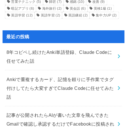
営業テクニック
(5)
師匠
(7)
感銘
(10)
改善
(9)
暗記アプリ
(6)
海外旅行
(2)
英会話
(6)
英検1級
(1)
英語学習
(12)
英語学習
(2)
英語継続
(2)
集中力UP
(2)
最近の投稿
8年コピペし続けたAnki単語登録、Claude Codeに
任せてみた話
Ankiで重複するカード、記憶を頼りに手作業でタグ
付けしてたら大変すぎてClaude Codeに任せてみた
話
記事が公開されたらAIが書いた文章を飛んできた
Gmailで確認し承認するだけでFacebookに投稿され