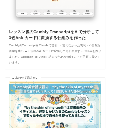
レッスン後のCambly TranscriptをAIで分析して
3色Ankiカードに変換する仕組みを作った
CamblyのTranscriptをClaudeで分析 → 言えなかった表現・不自然な
語彙を抽出 → 3色のAnkiカードに変換して毎日復習する仕組みを作り
ました。Obsidian_to_Ankiで詰まった2つのポイントも正直に書いて
います。
あわせて読みたい