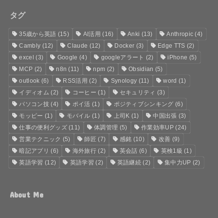
タグ
35歳から英語
(15)
AI活用
(16)
Anki
(13)
Anthropic
(4)
Cambly
(12)
Claude
(12)
Docker
(3)
Edge TTS
(2)
excel
(3)
Google
(4)
googleアラート
(2)
iPhone
(5)
MCP
(2)
n8n
(11)
npm
(2)
Obsidian
(5)
outlook
(6)
RSS活用
(2)
Synology
(11)
word
(1)
イディオム
(2)
コーヒー
(1)
セキュリティ
(3)
パソコン技
(4)
ポイ活
(1)
ポジティブシンキング
(6)
モッピー
(1)
モバイル
(1)
上司K
(1)
中国出張
(3)
仕事の便利グッズ
(11)
体調管理
(5)
作業効率UP
(24)
営業テクニック
(5)
師匠
(7)
感銘
(10)
改善
(9)
暗記アプリ
(6)
海外旅行
(2)
英会話
(6)
英検1級
(1)
英語学習
(12)
英語学習
(2)
英語継続
(2)
集中力UP
(2)
About Me