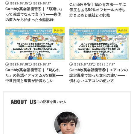
2026.07.15
2026.07.17
Camblyを安く始める方法──年に
Cambly英会話復習⑥｜「寝違い」
何度もある50%オフセールの待ち
って英語でなんて言う？——身体
方まとめと他社との比較
の痛みから始まった会話記録
英会話
英会話
2026.07.10
2026.07.17
2026.07.13
2026.07.17
Cambly英会話復習④｜「叱られ
Cambly英会話復習⑤｜エアコンの
た」の英語イディオムが5種類——
設定温度で知った文化の違い——
中世拷問と聖書が語源らしい
慣れないエアコンの使い方
ABOUT US