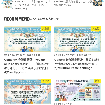
of my teeth”——「歯の皮でギリギ
ローラーに変えたら肩こりといい気
リ」って？遅刻しかけた日の
分転換になる話
Camblyノート
RECOMMEND
英会話
英会話
2026.07.03
2026.07.17
2026.07.08
2026.07.17
Cambly英会話復習①｜英語を話す
Cambly英会話復習③｜“by the
と性格が変わる？Camblyで知っ
skin of my teeth”——「歯の皮で
た“cultural frame shifting”
ギリギリ」って？遅刻しかけた日
のCamblyノート
英会話
英語
2026.07.16